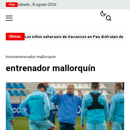
sábado , 8 agosto 2026
Hoy
Los niños saharauis de Vacances en Pau disfrutan de u
ABA
Últimas:
Inicio
entrenador mallorquín
entrenador mallorquín