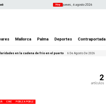
jueves , 6 agosto 2026
ий
Hoy
eares
Mallorca
Palma
Deportes
Contraportada
ularidades en la cadena de frío en el puerto
6 De Agosto De 2026
2
artículos
IÀ
CINE
POBLE A POBLE