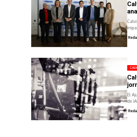
Cal
ana
Calv
impac
Reda
CALV
Cal
jor
El A
de I
Reda