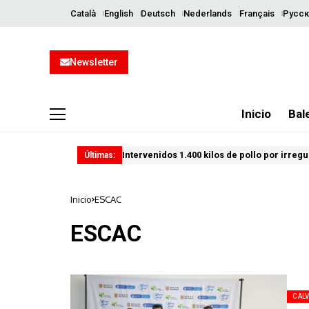
Català
English
Deutsch
Nederlands
Français
Русск
Newsletter
Inicio
Bal
Intervenidos 1.400 kilos de pollo por irreg
Últimas:
Inicio
ESCAC
ESCAC
CALV