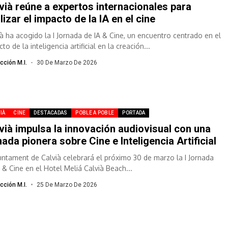
vià reúne a expertos internacionales para
lizar el impacto de la IA en el cine
ià ha acogido la I Jornada de IA & Cine, un encuentro centrado en el
to de la inteligencia artificial en la creación...
cción M.I.
30 De Marzo De 2026
IÀ
CINE
DESTACADAS
POBLE A POBLE
PORTADA
vià impulsa la innovación audiovisual con una
nada pionera sobre Cine e Inteligencia Artificial
juntament de Calvià celebrará el próximo 30 de marzo la I Jornada
A & Cine en el Hotel Meliá Calvià Beach...
cción M.I.
25 De Marzo De 2026