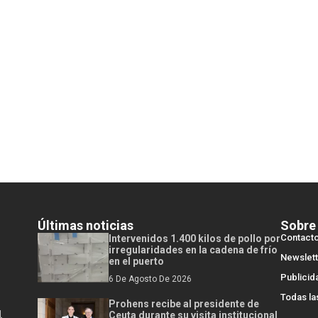
Últimas noticias
Sobre
Contact
Intervenidos 1.400 kilos de pollo por
irregularidades en la cadena de frío
Newslett
en el puerto
Publicid
6 De Agosto De 2026
Todas la
Prohens recibe al presidente de
l
Ceuta durante su visita institucional