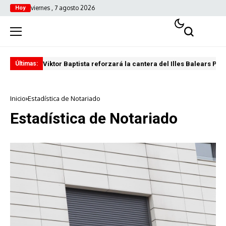
viernes , 7 agosto 2026
Hoy
Viktor Baptista reforzará la cantera del Illes Balears Pal
Pro
Últimas:
Inicio
Estadística de Notariado
Estadística de Notariado