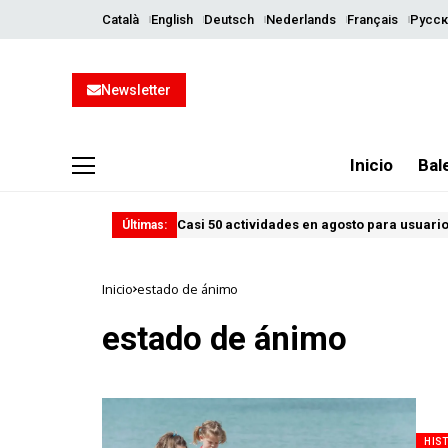
Català
English
Deutsch
Nederlands
Français
Русск
Newsletter
Inicio
Bal
Casi 50 actividades en agosto para usuario
Últimas:
Inicio
estado de ánimo
estado de ánimo
HIS