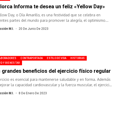
lorca Informa te desea un feliz «Yellow Day»
ellow Day, o Día Amarillo, es una festividad que se celebra en
rentes partes del mundo para promover la alegría, el optimismo...
cción M.I.
20 De Junio De 2023
ABORADORES
CONTRAPORTADA
ESTILO DE VIDA
HISTORIAS
D Y BIENESTAR
 grandes beneficios del ejercicio físico regular
jercicio es esencial para mantenerse saludable y en forma. Además
ejorar la capacidad cardiovascular y la fuerza muscular, el ejercicio
ién...
cción M.I.
8 De Enero De 2023