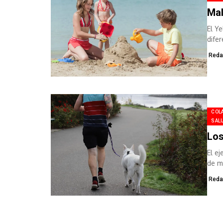
Mal
El Y
dife
Reda
COL
SALU
Los
El e
de m
tamb
Reda