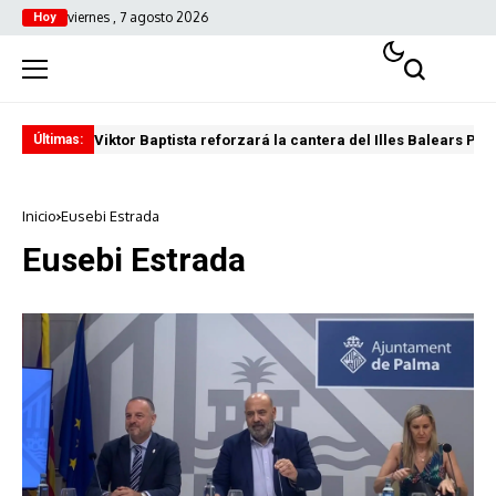
viernes , 7 agosto 2026
Hoy
Viktor Baptista reforzará la cantera del Illes Balears Pal
Pro
Últimas:
Inicio
Eusebi Estrada
Eusebi Estrada