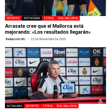
DEPORTES
DESTACADAS
FÚTBOL
REAL MALLORCA
Arrasate cree que el Mallorca está
mejorando: «Los resultados llegarán»
Redacción M.I.
22 De Noviembre De 2025
ACTUALIDAD
DEPORTES
FÚTBOL
REAL MALLORCA