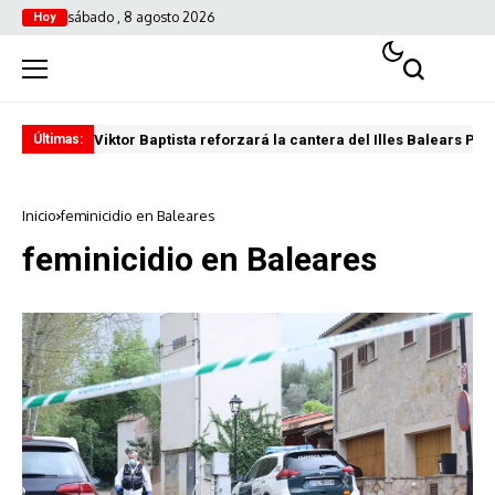
sábado , 8 agosto 2026
Hoy
Viktor Baptista reforzará la cantera del Illes Balears Pal
Pro
Últimas:
Inicio
feminicidio en Baleares
feminicidio en Baleares