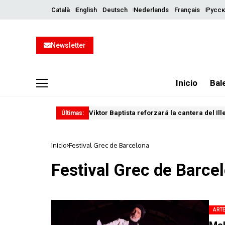
Català
English
Deutsch
Nederlands
Français
Русск
Newsletter
Inicio
Bal
Viktor Baptista reforzará la cantera del Il
Últimas:
Inicio
Festival Grec de Barcelona
Festival Grec de Barce
ART