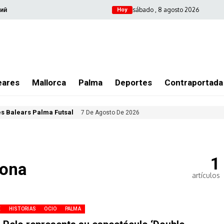
sábado , 8 agosto 2026
ий
Hoy
eares
Mallorca
Palma
Deportes
Contraportada
les Balears Palma Futsal
7 De Agosto De 2026
1
lona
artículos
E
HISTORIAS
OCIO
PALMA