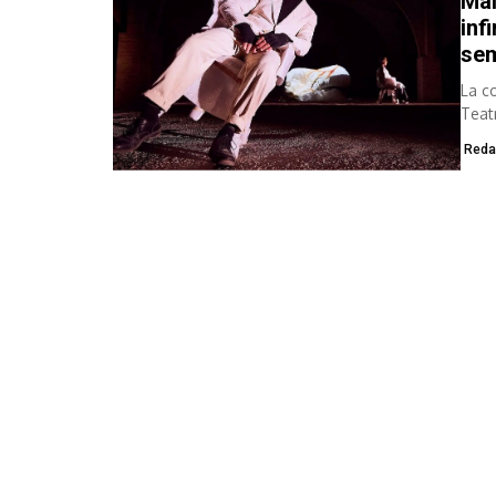
Mal
inf
se
La c
Teat
blueb
Reda