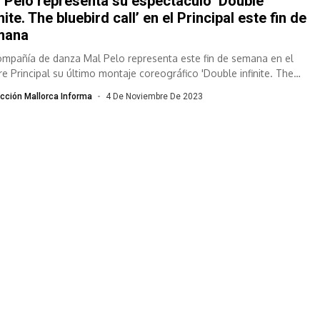
 Pelo representa su espectáculo ‘Double
inite. The bluebird call’ en el Principal este fin de
mana
ompañía de danza Mal Pelo representa este fin de semana en el
re Principal su último montaje coreográfico 'Double infinite. The
ird...
cción Mallorca Informa
4 De Noviembre De 2023