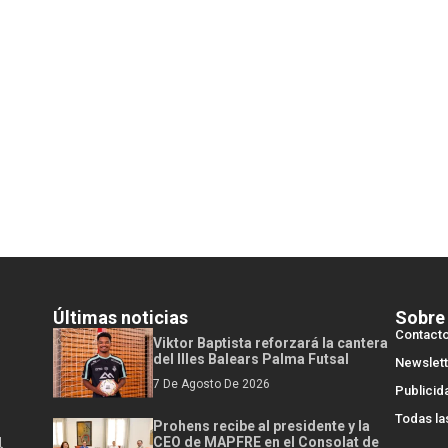
Últimas noticias
Sobre
Contact
Viktor Baptista reforzará la cantera
del Illes Balears Palma Futsal
Newslett
7 De Agosto De 2026
Publicid
Todas la
Prohens recibe al presidente y la
l
CEO de MAPFRE en el Consolat de