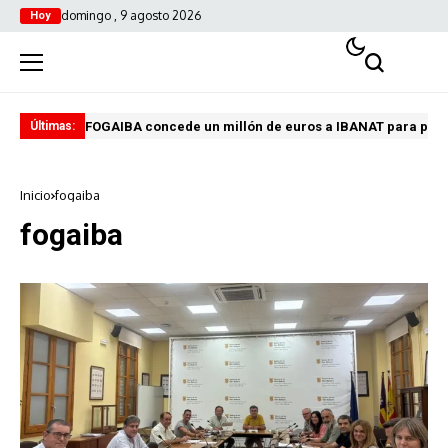
domingo , 9 agosto 2026
Hoy
FOGAIBA concede un millón de euros a IBANAT para prev
Edu
Últimas:
Inicio
fogaiba
fogaiba