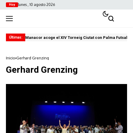
lunes , 10 agosto 2026
Hoy
Manacor acoge el XIV Torneig Ciutat con Palma Futsal y 
Sal
Últimas:
Inicio
Gerhard Grenzing
Gerhard Grenzing