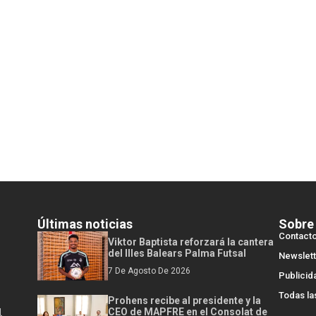
Últimas noticias
Sobre
Contact
Viktor Baptista reforzará la cantera
del Illes Balears Palma Futsal
Newslett
7 De Agosto De 2026
Publicid
Todas la
Prohens recibe al presidente y la
l
CEO de MAPFRE en el Consolat de