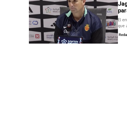
Jag
par
El e
que 
Reda