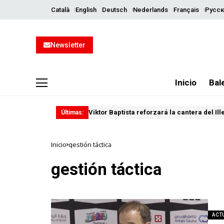
Català
English
Deutsch
Nederlands
Français
Русск
Newsletter
Inicio
Bal
Viktor Baptista reforzará la cantera del Il
Últimas:
Inicio
gestión táctica
gestión táctica
ACT