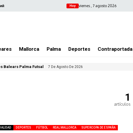
viernes , 7 agosto 2026
ий
Hoy
eares
Mallorca
Palma
Deportes
Contraportada
les Balears Palma Futsal
7 De Agosto De 2026
1
artículos
UALIDAD
DEPORTES
FÚTBOL
REAL MALLORCA
SUPERCOPA DE ESPAÑA