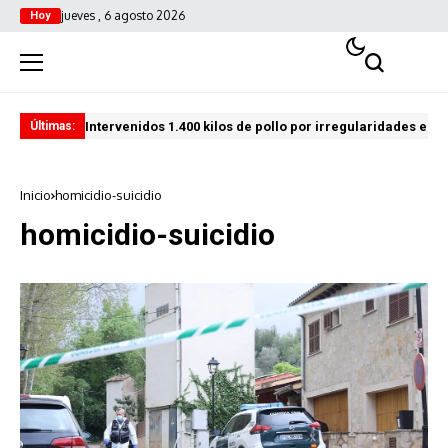
jueves , 6 agosto 2026
Hoy
Intervenidos 1.400 kilos de pollo por irregularidades en l
Pro
Últimas:
Inicio
homicidio-suicidio
homicidio-suicidio