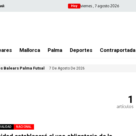
viernes , 7 agosto 2026
ий
Hoy
eares
Mallorca
Palma
Deportes
Contraportada
les Balears Palma Futsal
7 De Agosto De 2026
1
artículos
UALIDAD
NACIONAL