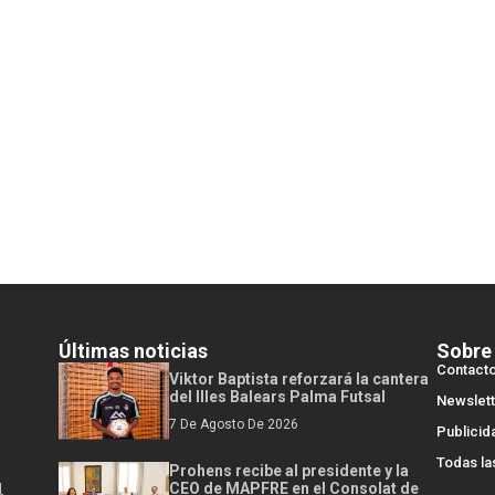
Últimas noticias
Sobre
Contact
Viktor Baptista reforzará la cantera
del Illes Balears Palma Futsal
Newslett
7 De Agosto De 2026
Publicid
Todas la
Prohens recibe al presidente y la
l
CEO de MAPFRE en el Consolat de