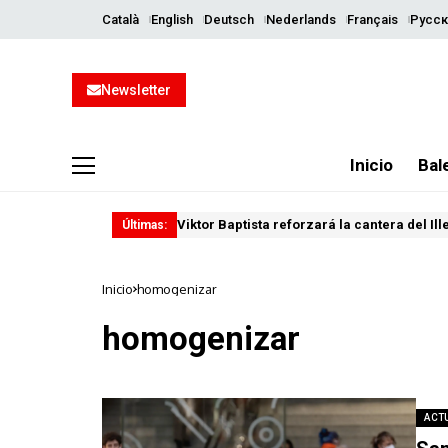
Català
English
Deutsch
Nederlands
Français
Русск
Newsletter
Inicio
Bal
Viktor Baptista reforzará la cantera del Il
Últimas:
Inicio
homogenizar
homogenizar
ACT