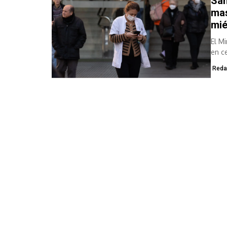
San
mas
mié
El M
en c
Reda