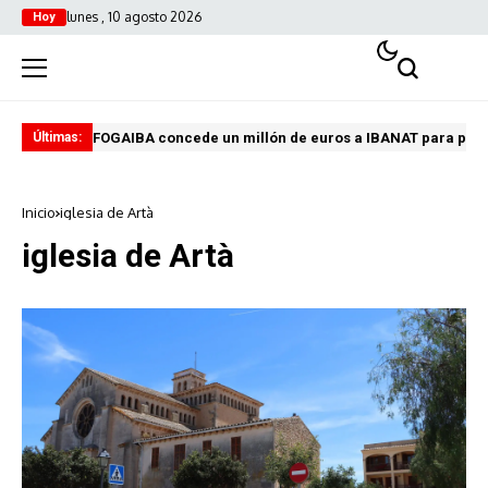
lunes , 10 agosto 2026
Hoy
FOGAIBA concede un millón de euros a IBANAT para prev
Edu
Últimas:
Inicio
iglesia de Artà
iglesia de Artà