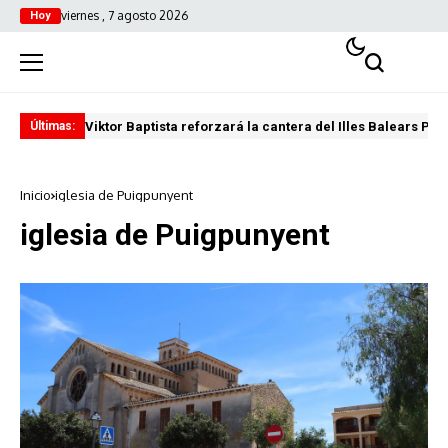
viernes , 7 agosto 2026
Hoy
Viktor Baptista reforzará la cantera del Illes Balears Pal
Pro
Últimas:
Inicio
iglesia de Puigpunyent
iglesia de Puigpunyent