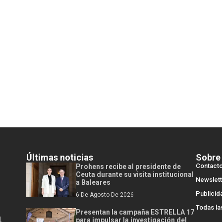
Últimas noticias
Sobre
Contact
Prohens recibe al presidente de
Ceuta durante su visita institucional
Newslett
a Baleares
Publicid
6 De Agosto De 2026
Todas la
Presentan la campaña ESTRELLA 17
l
para impulsar la investigación del