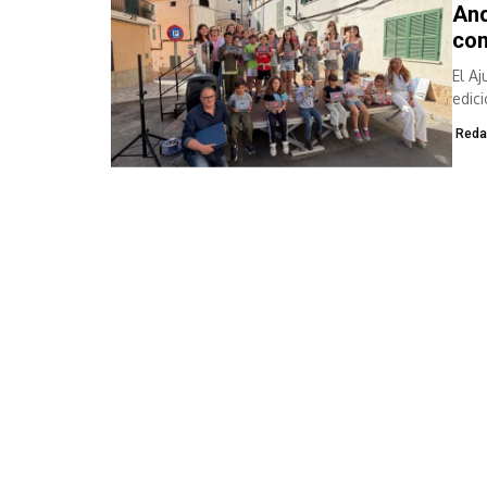
And
con
El A
edic
de la
Reda