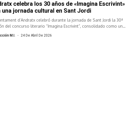
ratx celebra los 30 años de «Imagina Escrivint»
 una jornada cultural en Sant Jordi
juntament d’Andratx celebró durante la jornada de Sant Jordi la 30ª
ión del concurso literario “Imagina Escrivint”, consolidado como una
s...
cción M.I.
24 De Abril De 2026