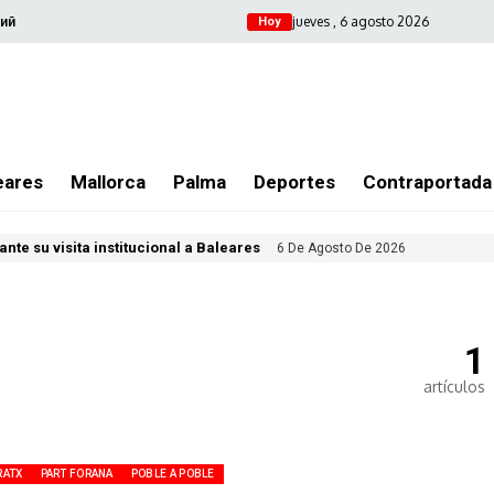
jueves , 6 agosto 2026
ий
Hoy
eares
Mallorca
Palma
Deportes
Contraportada
nte su visita institucional a Baleares
6 De Agosto De 2026
1
artículos
RATX
PART FORANA
POBLE A POBLE