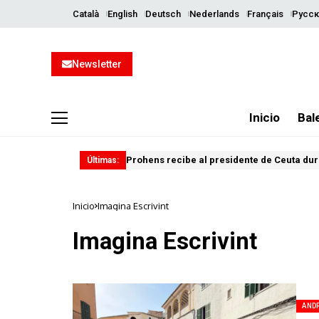
Català
English
Deutsch
Nederlands
Français
Русск
Newsletter
Inicio
Bal
Prohens recibe al presidente de Ceuta dura
Últimas:
Inicio
Imagina Escrivint
Imagina Escrivint
AND