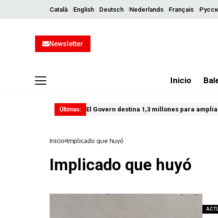
Català
English
Deutsch
Nederlands
Français
Русск
Newsletter
Inicio
Bal
El Govern destina 1,3 millones para ampliar
Últimas:
Inicio
Implicado que huyó
Implicado que huyó
ACT