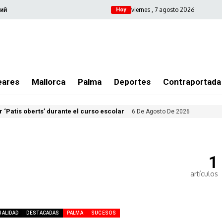
viernes , 7 agosto 2026
ий
Hoy
eares
Mallorca
Palma
Deportes
Contraportada
 ‘Patis oberts’ durante el curso escolar
6 De Agosto De 2026
1
artículos
UALIDAD
DESTACADAS
PALMA
SUCESOS