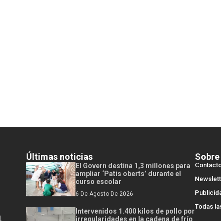
Últimas noticias
Sobre
Contact
El Govern destina 1,3 millones para
ampliar ‘Patis oberts’ durante el
Newslett
curso escolar
Publicid
6 De Agosto De 2026
Todas la
Intervenidos 1.400 kilos de pollo por
l
irregularidades en la cadena de frío