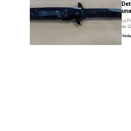
Det
una
La P
de 3
Reda