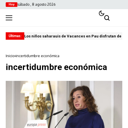
sábado , 8 agosto 2026
Hoy
Los niños saharauis de Vacances en Pau disfrutan de u
ABA
Últimas:
Inicio
incertidumbre económica
incertidumbre económica