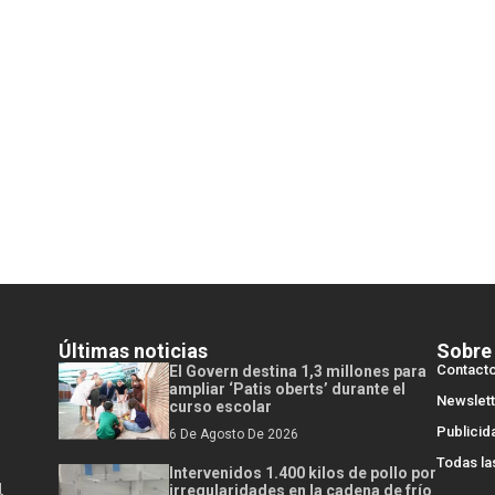
Últimas noticias
Sobre
Contact
El Govern destina 1,3 millones para
ampliar ‘Patis oberts’ durante el
Newslett
curso escolar
Publicid
6 De Agosto De 2026
Todas la
Intervenidos 1.400 kilos de pollo por
l
irregularidades en la cadena de frío