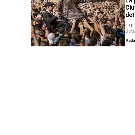
La 
Ciu
det
La p
disc
Reda