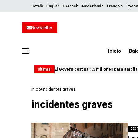
Català
English
Deutsch
Nederlands
Français
Русск
Newsletter
Inicio
Bal
El Govern destina 1,3 millones para ampliar
Últimas:
Inicio
incidentes graves
incidentes graves
DES