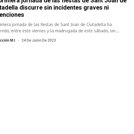
primera jornada de las fiestas de Sant Joan de
tadella discurre sin incidentes graves ni
enciones
rimera jornada de las fiestas de Sant Joan de Ciutadella ha
urrido, entre este viernes y la madrugada de este sábado, sin...
cción M.I.
24 De Junio De 2023