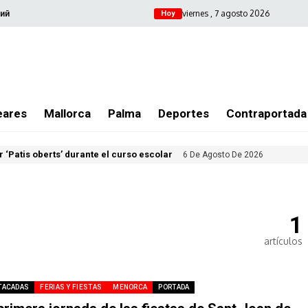
viernes , 7 agosto 2026
ий
Hoy
eares
Mallorca
Palma
Deportes
Contraportada
 ‘Patis oberts’ durante el curso escolar
6 De Agosto De 2026
1
artículos
TACADAS
FERIAS Y FIESTAS
MENORCA
PORTADA