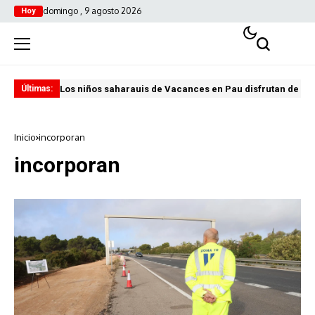
domingo , 9 agosto 2026
Hoy
Los niños saharauis de Vacances en Pau disfrutan de u
ABA
Últimas:
Inicio
incorporan
incorporan