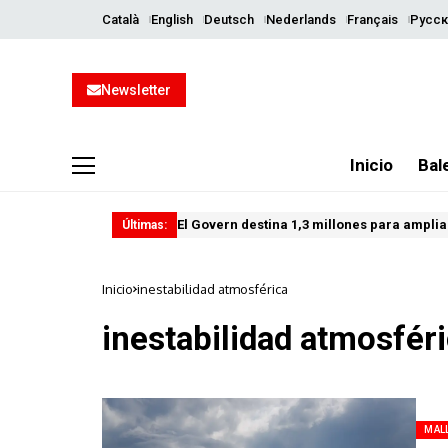
Català
English
Deutsch
Nederlands
Français
Русск
Newsletter
Inicio
Bal
El Govern destina 1,3 millones para ampliar
Últimas:
Inicio
inestabilidad atmosférica
inestabilidad atmosfér
MAL