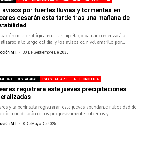
TACADAS
IBIZA
ISLAS BALEARES
MALLORCA
METEOROLOGÍA
 avisos por fuertes lluvias y tormentas en
eares cesarán esta tarde tras una mañana de
stabilidad
ituación meteorológica en el archipiélago balear comenzará a
lizarse a lo largo del día, y los avisos de nivel amarillo por
entas...
cción M.I.
30 De Septiembre De 2025
UALIDAD
DESTACADAS
ISLAS BALEARES
METEOROLOGÍA
eares registrará este jueves precipitaciones
eralizadas
ares y la península registrarán este jueves abundante nubosidad de
ución, que dejarán cielos progresivamente cubiertos y
ipitaciones generalizadas, según la predicción de...
cción M.I.
8 De Mayo De 2025