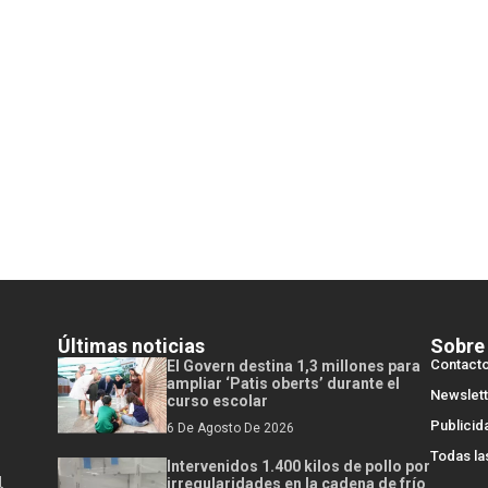
Últimas noticias
Sobre
Contact
El Govern destina 1,3 millones para
ampliar ‘Patis oberts’ durante el
Newslett
curso escolar
Publicid
6 De Agosto De 2026
Todas la
Intervenidos 1.400 kilos de pollo por
l
irregularidades en la cadena de frío