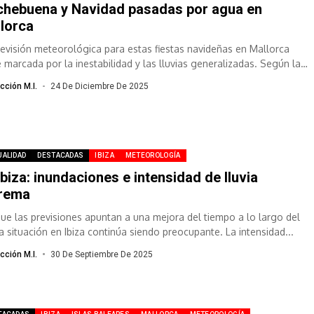
hebuena y Navidad pasadas por agua en
lorca
revisión meteorológica para estas fiestas navideñas en Mallorca
e marcada por la inestabilidad y las lluvias generalizadas. Según la
ia Estatal de...
cción M.I.
24 De Diciembre De 2025
UALIDAD
DESTACADAS
IBIZA
METEOROLOGÍA
Ibiza: inundaciones e intensidad de lluvia
trema
ue las previsiones apuntan a una mejora del tiempo a lo largo del
la situación en Ibiza continúa siendo preocupante. La intensidad...
cción M.I.
30 De Septiembre De 2025