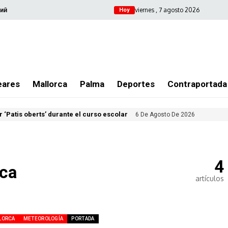
viernes , 7 agosto 2026
ий
Hoy
eares
Mallorca
Palma
Deportes
Contraportada
 ‘Patis oberts’ durante el curso escolar
6 De Agosto De 2026
4
ica
artículos
LORCA
METEOROLOGÍA
PORTADA