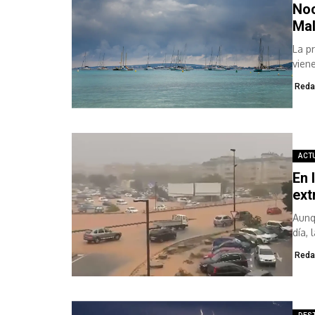
Noc
Mal
La p
vien
Agenc
Reda
ACT
En 
ex
Aunq
día, 
Reda