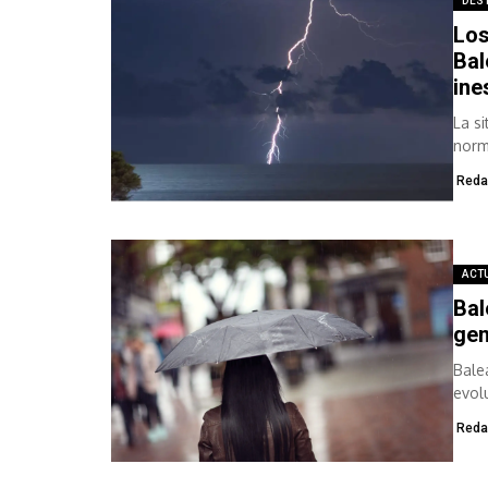
DES
Los
Bal
ine
La s
norma
torm
Reda
ACT
Bal
gen
Bale
evol
prec
Reda