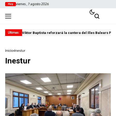
viernes , 7 agosto 2026
Hoy
Viktor Baptista reforzará la cantera del Illes Balears Pal
Pro
Últimas:
Inicio
Inestur
Inestur