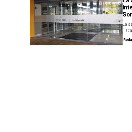
La 
int
So
La a
Fisca
Reda