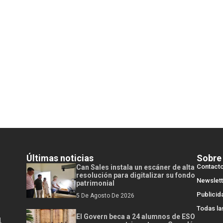
Últimas noticias
Sobre
Contact
Can Sales instala un escáner de alta
resolución para digitalizar su fondo
Newslett
patrimonial
Publicid
5 De Agosto De 2026
Todas la
El Govern beca a 24 alumnos de ESO
l