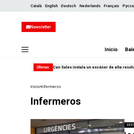
Català
English
Deutsch
Nederlands
Français
Русск
Newsletter
Inicio
Bal
Can Sales instala un escáner de alta resol
Últimas:
Inicio
Infermeros
Infermeros
DES