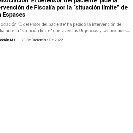
asociación ‘El defensor del paciente’ pide la
ervención de Fiscalía por la “situación límite” de
n Espases
sociación 'El defensor del paciente' ha pedido la intervención de
lía ante la "situación límite" que viven las Urgencias y las unidades...
cción M.I.
20 De Diciembre De 2022