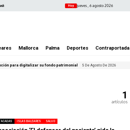
jueves , 6 agosto 2026
ий
Hoy
eares
Mallorca
Palma
Deportes
Contraportada
ución para digitalizar su fondo patrimonial
5 De Agosto De 2026
1
artículos
TACADAS
ISLAS BALEARES
SALUD