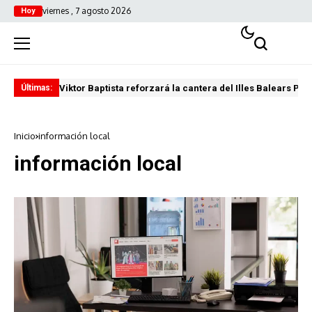
viernes , 7 agosto 2026
Hoy
Viktor Baptista reforzará la cantera del Illes Balears Pal
Pro
Últimas:
Inicio
información local
información local