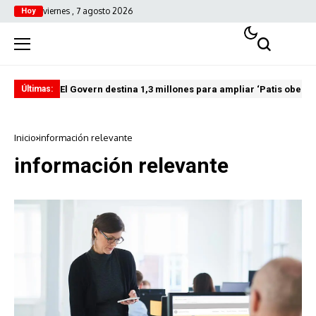
viernes , 7 agosto 2026
Hoy
El Govern destina 1,3 millones para ampliar ‘Patis oberts
Int
Últimas:
Inicio
información relevante
información relevante