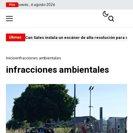
jueves , 6 agosto 2026
Hoy
Can Sales instala un escáner de alta resolución para digi
El 
Últimas:
Inicio
infracciones ambientales
infracciones ambientales