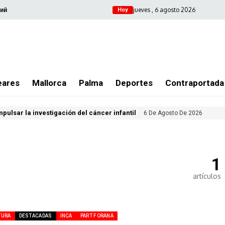
jueves , 6 agosto 2026
ий
Hoy
eares
Mallorca
Palma
Deportes
Contraportada
ulsar la investigación del cáncer infantil
6 De Agosto De 2026
1
artículos
TURA
DESTACADAS
INCA
PART FORANA