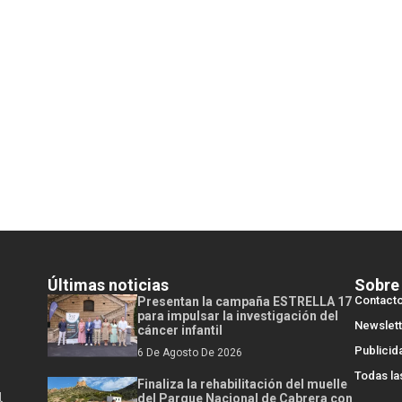
Últimas noticias
Sobre
Contact
Presentan la campaña ESTRELLA 17
para impulsar la investigación del
Newslett
cáncer infantil
Publicid
6 De Agosto De 2026
Todas la
Finaliza la rehabilitación del muelle
l
del Parque Nacional de Cabrera con