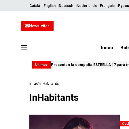
Català
English
Deutsch
Nederlands
Français
Русск
Newsletter
Inicio
Bal
Presentan la campaña ESTRELLA 17 para imp
Últimas:
Inicio
InHabitants
InHabitants
CUL