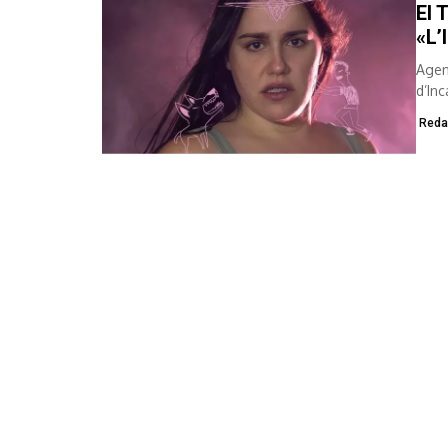
El 
«L’
Agen
d’Inc
Reda