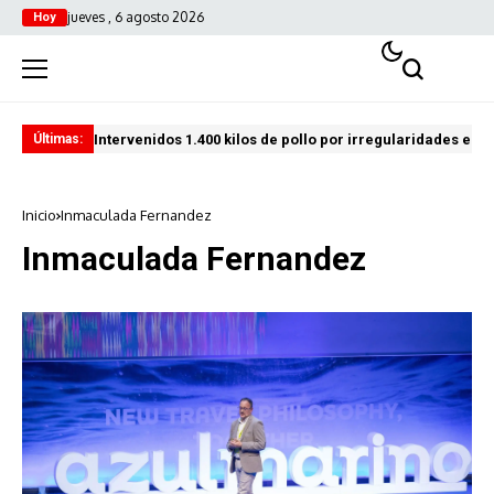
jueves , 6 agosto 2026
Hoy
Intervenidos 1.400 kilos de pollo por irregularidades en l
Pro
Últimas:
Inicio
Inmaculada Fernandez
Inmaculada Fernandez