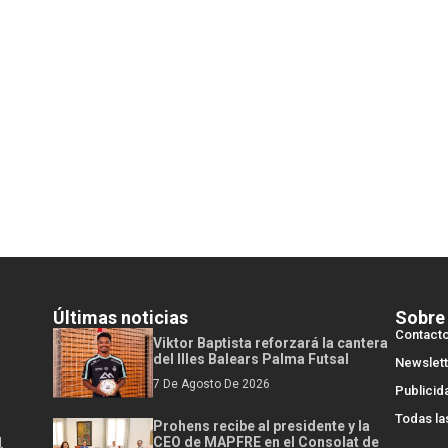
Últimas noticias
Sobre
Contact
Viktor Baptista reforzará la cantera
del Illes Balears Palma Futsal
Newslett
7 De Agosto De 2026
Publicid
Todas la
Prohens recibe al presidente y la
l
CEO de MAPFRE en el Consolat de