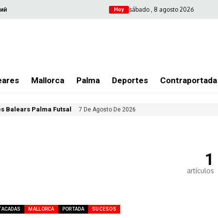
sábado , 8 agosto 2026
ий
Hoy
eares
Mallorca
Palma
Deportes
Contraportada
les Balears Palma Futsal
7 De Agosto De 2026
1
artículos
TACADAS
MALLORCA
PORTADA
SUCESOS