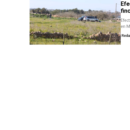
Efe
fin
Efec
en M
Ortiz,
Reda