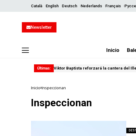
Català
English
Deutsch
Nederlands
Français
Русск
Newsletter
Inicio
Bal
Viktor Baptista reforzará la cantera del Il
Últimas:
Inicio
Inspeccionan
Inspeccionan
DES