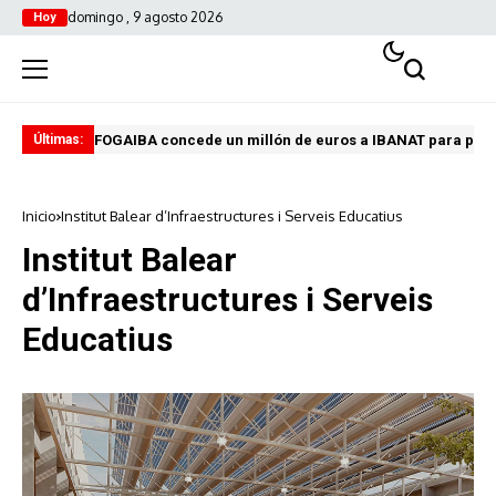
domingo , 9 agosto 2026
Hoy
FOGAIBA concede un millón de euros a IBANAT para prev
Edu
Últimas:
Inicio
Institut Balear d’Infraestructures i Serveis Educatius
Institut Balear
d’Infraestructures i Serveis
Educatius