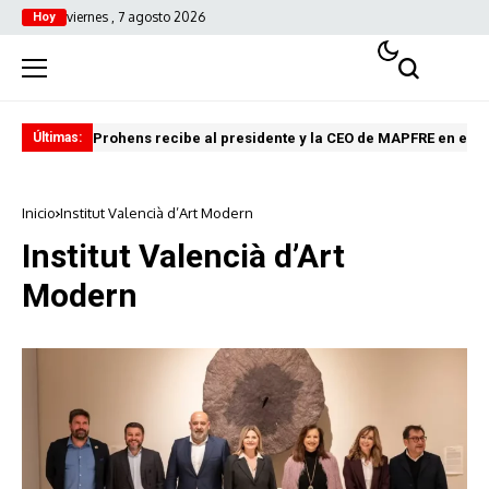
viernes , 7 agosto 2026
Hoy
Prohens recibe al presidente y la CEO de MAPFRE en el C
El 
Últimas:
Inicio
Institut Valencià d’Art Modern
Institut Valencià d’Art
Modern