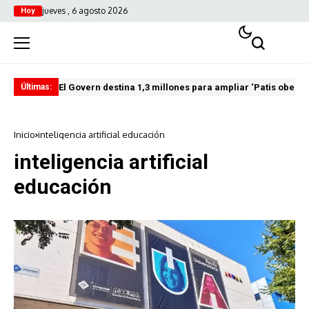
jueves , 6 agosto 2026
Hoy
El Govern destina 1,3 millones para ampliar ‘Patis oberts
Int
Últimas:
Inicio
inteligencia artificial educación
inteligencia artificial
educación