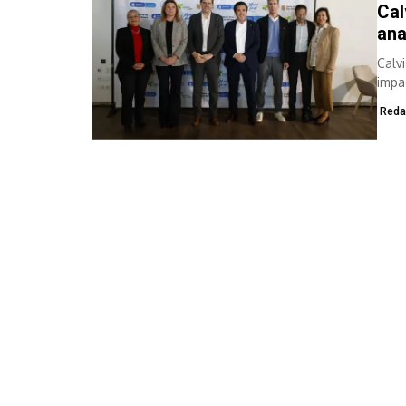
Cal
ana
Calv
impac
Reda