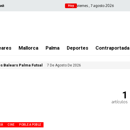
viernes , 7 agosto 2026
ий
Hoy
eares
Mallorca
Palma
Deportes
Contraportada
les Balears Palma Futsal
7 De Agosto De 2026
1
artículos
IÀ
CINE
POBLE A POBLE