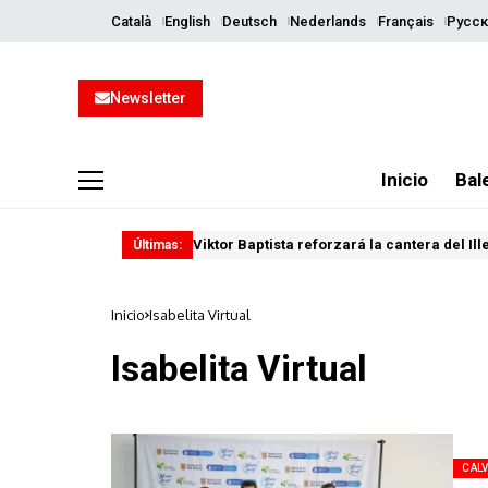
Català
English
Deutsch
Nederlands
Français
Русск
Newsletter
Inicio
Bal
Viktor Baptista reforzará la cantera del Il
Últimas:
Inicio
Isabelita Virtual
Isabelita Virtual
CALV