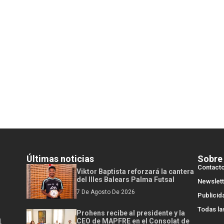
Últimas noticias
Sobre
Contact
Viktor Baptista reforzará la cantera
del Illes Balears Palma Futsal
Newslett
7 De Agosto De 2026
Publicid
Todas la
Prohens recibe al presidente y la
l
CEO de MAPFRE en el Consolat de