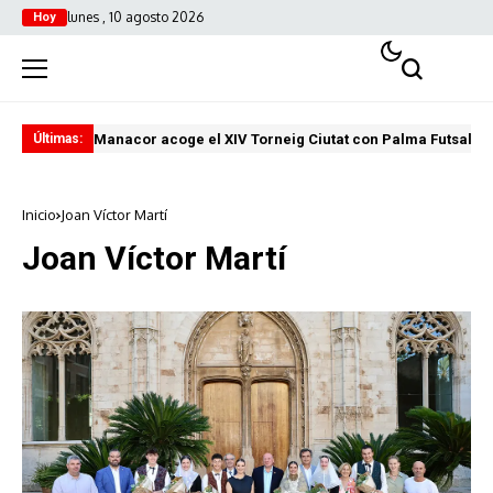
lunes , 10 agosto 2026
Hoy
Manacor acoge el XIV Torneig Ciutat con Palma Futsal y 
Sal
Últimas:
Inicio
Joan Víctor Martí
Joan Víctor Martí