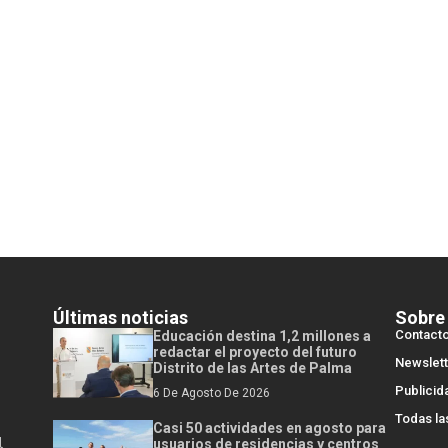
Últimas noticias
Sobre
Contact
Educación destina 1,2 millones a
redactar el proyecto del futuro
Newslett
Distrito de las Artes de Palma
Publicid
6 De Agosto De 2026
Todas la
Casi 50 actividades en agosto para
l
usuarios de residencias y centros