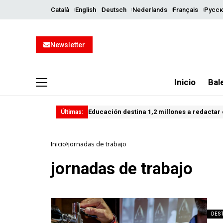
Català
English
Deutsch
Nederlands
Français
Русск
Newsletter
Inicio
Bal
Educación destina 1,2 millones a redactar e
Últimas:
Inicio
jornadas de trabajo
jornadas de trabajo
DES