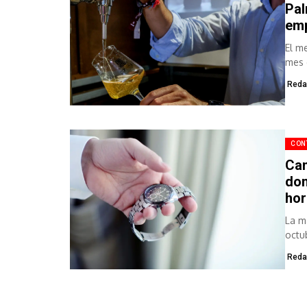
Pal
emp
El m
mes d
Reda
CON
Cam
dom
hor
La m
octu
Reda