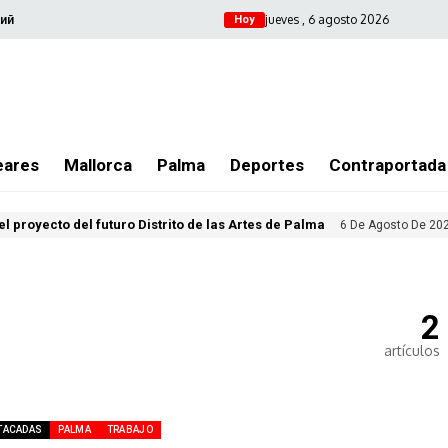
jueves , 6 agosto 2026
ий
Hoy
eares
Mallorca
Palma
Deportes
Contraportada
l proyecto del futuro Distrito de las Artes de Palma
6 De Agosto De 20
2
artículos
TACADAS
PALMA
TRABAJO