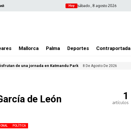
sábado , 8 agosto 2026
ий
Hoy
eares
Mallorca
Palma
Deportes
Contraportada
isfrutan de una jornada en Katmandu Park
8 De Agosto De 2026
1
arcía de León
artículos
IONAL
POLÍTICA