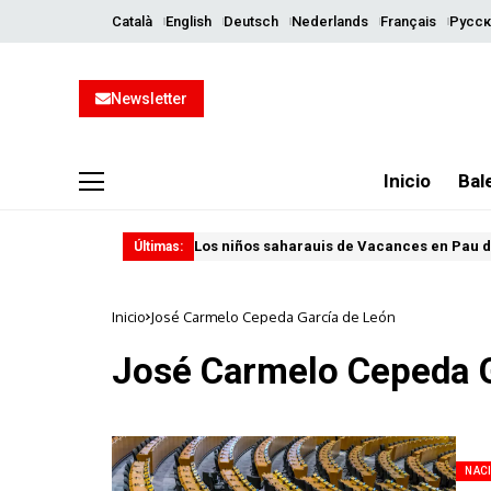
Català
English
Deutsch
Nederlands
Français
Русск
Newsletter
Inicio
Bal
Los niños saharauis de Vacances en Pau d
Últimas:
Inicio
José Carmelo Cepeda García de León
José Carmelo Cepeda G
NAC