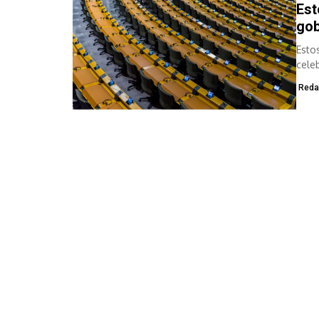
Est
gob
Esto
cele
Reda