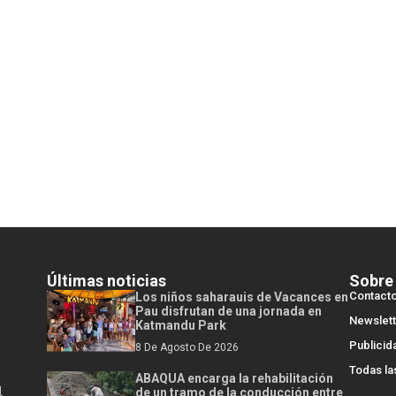
Últimas noticias
Sobre
Contact
Los niños saharauis de Vacances en
Pau disfrutan de una jornada en
Newslett
Katmandu Park
Publicid
8 De Agosto De 2026
Todas la
ABAQUA encarga la rehabilitación
l
de un tramo de la conducción entre