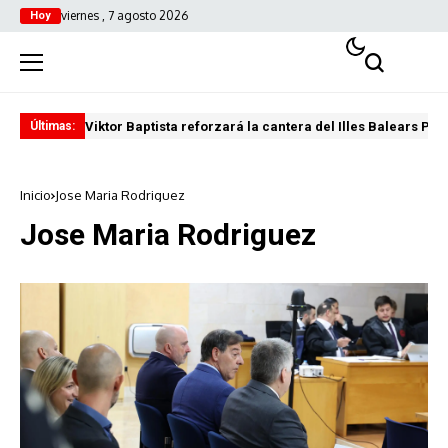
viernes , 7 agosto 2026
Hoy
Viktor Baptista reforzará la cantera del Illes Balears Pal
Pro
Últimas:
Inicio
Jose Maria Rodriguez
Jose Maria Rodriguez