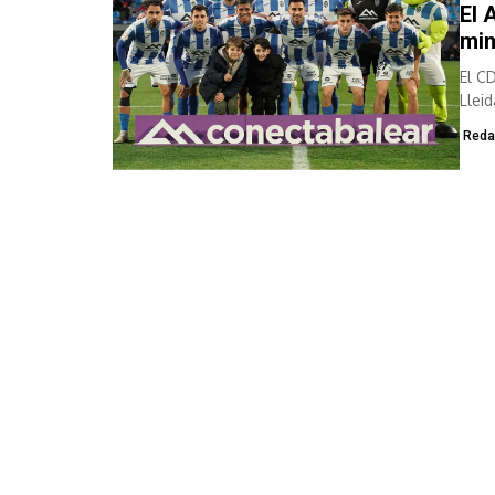
El 
min
El C
Lleid
Reda