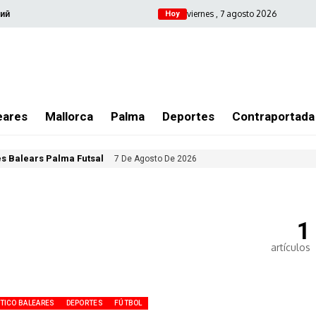
viernes , 7 agosto 2026
ий
Hoy
eares
Mallorca
Palma
Deportes
Contraportada
les Balears Palma Futsal
7 De Agosto De 2026
1
artículos
ÉTICO BALEARES
DEPORTES
FÚTBOL