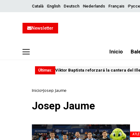
Català
English
Deutsch
Nederlands
Français
Русск
Newsletter
Inicio
Bal
Viktor Baptista reforzará la cantera del Il
Últimas:
Inicio
Josep Jaume
Josep Jaume
ATL