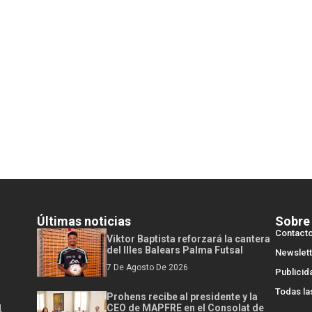
Últimas noticias
Sobre
Contact
Viktor Baptista reforzará la cantera
del Illes Balears Palma Futsal
Newslett
7 De Agosto De 2026
Publicid
Todas la
Prohens recibe al presidente y la
l
CEO de MAPFRE en el Consolat de