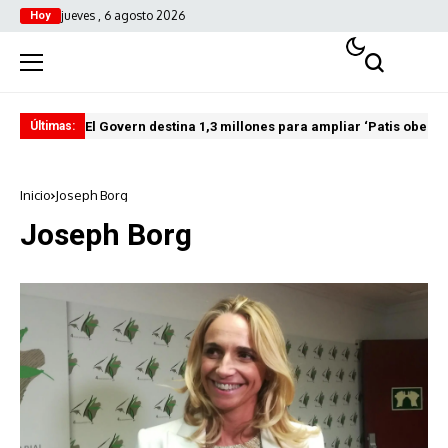
jueves , 6 agosto 2026
Hoy
El Govern destina 1,3 millones para ampliar ‘Patis oberts
Int
Últimas:
Inicio
Joseph Borg
Joseph Borg