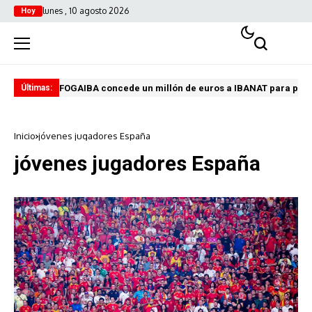
lunes , 10 agosto 2026
Hoy
FOGAIBA concede un millón de euros a IBANAT para prev
Edu
Últimas:
Inicio
jóvenes jugadores España
jóvenes jugadores España