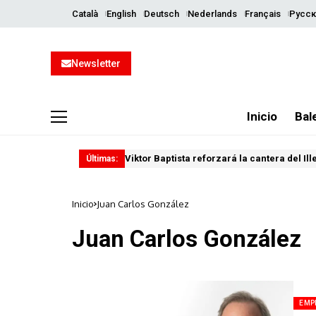
Català
English
Deutsch
Nederlands
Français
Русск
Newsletter
Inicio
Bal
Viktor Baptista reforzará la cantera del Il
Últimas:
Inicio
Juan Carlos González
Juan Carlos González
EMP