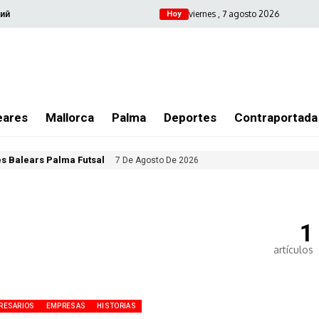
viernes , 7 agosto 2026
ий
Hoy
eares
Mallorca
Palma
Deportes
Contraportada
les Balears Palma Futsal
7 De Agosto De 2026
1
artículos
RESARIOS
EMPRESAS
HISTORIAS