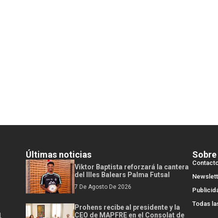
Últimas noticias
Sobre
Contact
Viktor Baptista reforzará la cantera
del Illes Balears Palma Futsal
Newslett
7 De Agosto De 2026
Publicid
Todas la
Prohens recibe al presidente y la
l
CEO de MAPFRE en el Consolat de