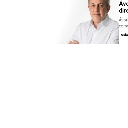
Ávo
dir
Ávor
como
el m
Reda