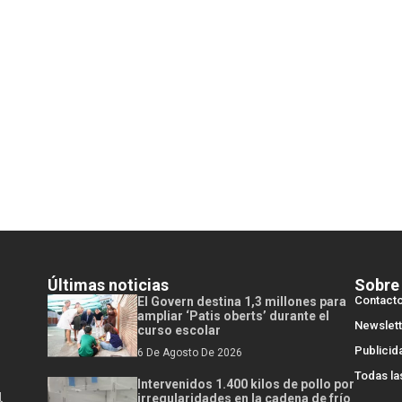
Últimas noticias
Sobre
Contact
El Govern destina 1,3 millones para
ampliar ‘Patis oberts’ durante el
Newslett
curso escolar
Publicid
6 De Agosto De 2026
Todas la
Intervenidos 1.400 kilos de pollo por
l
irregularidades en la cadena de frío