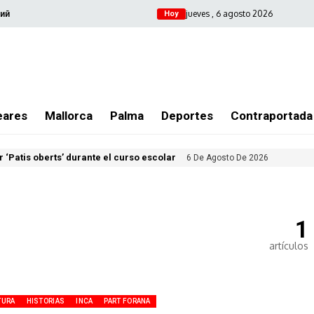
jueves , 6 agosto 2026
ий
Hoy
eares
Mallorca
Palma
Deportes
Contraportada
 ‘Patis oberts’ durante el curso escolar
6 De Agosto De 2026
1
artículos
TURA
HISTORIAS
INCA
PART FORANA