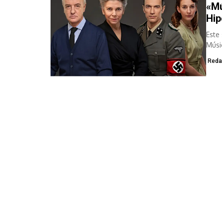
«Mú
Hip
Este
Músic
Reda