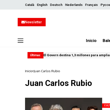
Català
English
Deutsch
Nederlands
Français
Русск
Newsletter
Inicio
Bal
El Govern destina 1,3 millones para ampliar
Últimas:
Inicio
Juan Carlos Rubio
Juan Carlos Rubio
CUL