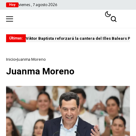
viernes , 7 agosto 2026
Hoy
Viktor Baptista reforzará la cantera del Illes Balears Pal
Pro
Últimas:
Inicio
Juanma Moreno
Juanma Moreno