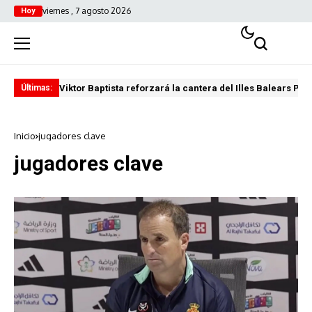
viernes , 7 agosto 2026
Hoy
Viktor Baptista reforzará la cantera del Illes Balears Pal
Pro
Últimas:
Inicio
jugadores clave
jugadores clave