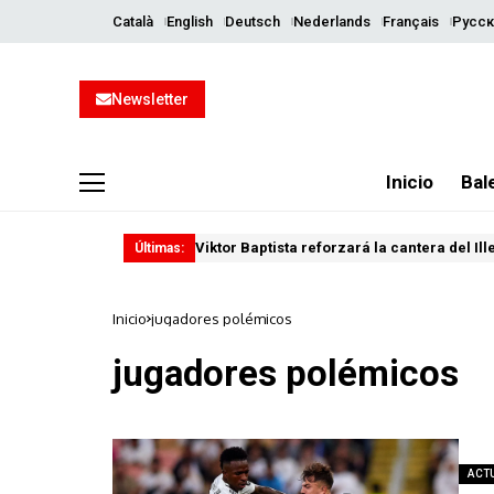
Català
English
Deutsch
Nederlands
Français
Русск
Newsletter
Inicio
Bal
Viktor Baptista reforzará la cantera del Il
Últimas:
Inicio
jugadores polémicos
jugadores polémicos
ACT