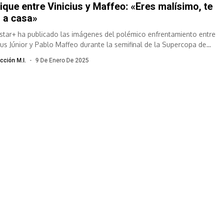
pique entre Vinicius y Maffeo: «Eres malísimo, te
 a casa»
star+ ha publicado las imágenes del polémico enfrentamiento entre
cius Júnior y Pablo Maffeo durante la semifinal de la Supercopa de
ña entre...
cción M.I.
9 De Enero De 2025