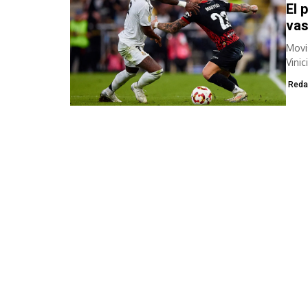
El 
vas
Movi
Vini
Espa
Reda