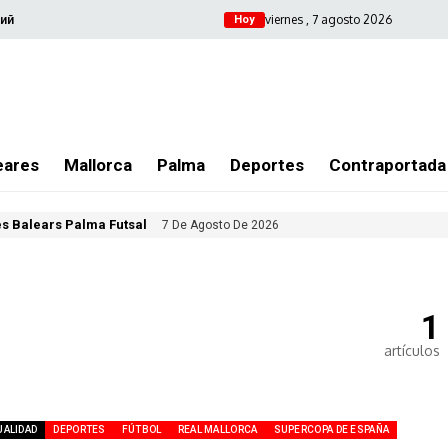
viernes , 7 agosto 2026
ий
Hoy
eares
Mallorca
Palma
Deportes
Contraportada
les Balears Palma Futsal
7 De Agosto De 2026
1
artículos
UALIDAD
DEPORTES
FÚTBOL
REAL MALLORCA
SUPERCOPA DE ESPAÑA