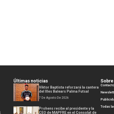
Últimas noticias
Sobre
Contact
Viktor Baptista reforzará la cantera
del Illes Balears Palma Futsal
Newslett
7 De Agosto De 2026
Publicid
Todas la
Prohens recibe al presidente y la
l
CEO de MAPFRE en el Consolat de