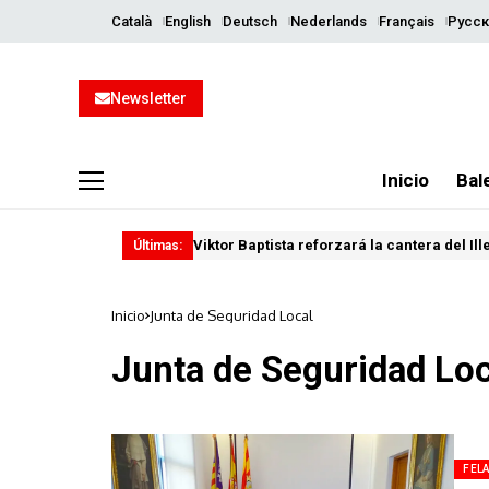
Català
English
Deutsch
Nederlands
Français
Русск
Newsletter
Inicio
Bal
Viktor Baptista reforzará la cantera del Il
Últimas:
Inicio
Junta de Seguridad Local
Junta de Seguridad Loc
FEL