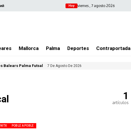
viernes , 7 agosto 2026
ий
Hoy
eares
Mallorca
Palma
Deportes
Contraportada
les Balears Palma Futsal
7 De Agosto De 2026
1
al
artículos
ANITX
POBLE A POBLE