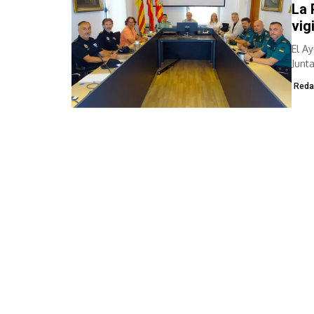
La 
vig
El A
Junt
Reda