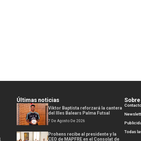
Últimas noticias
Sobre
Contact
Viktor Baptista reforzará la cantera
del Illes Balears Palma Futsal
Newslett
7 De Agosto De 2026
Publicid
Todas la
Prohens recibe al presidente y la
l
CEO de MAPFRE en el Consolat de