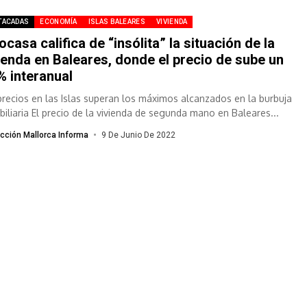
TACADAS
ECONOMÍA
ISLAS BALEARES
VIVIENDA
ocasa califica de “insólita” la situación de la
ienda en Baleares, donde el precio de sube un
% interanual
precios en las Islas superan los máximos alcanzados en la burbuja
biliaria El precio de la vivienda de segunda mano en Baleares...
cción Mallorca Informa
9 De Junio De 2022