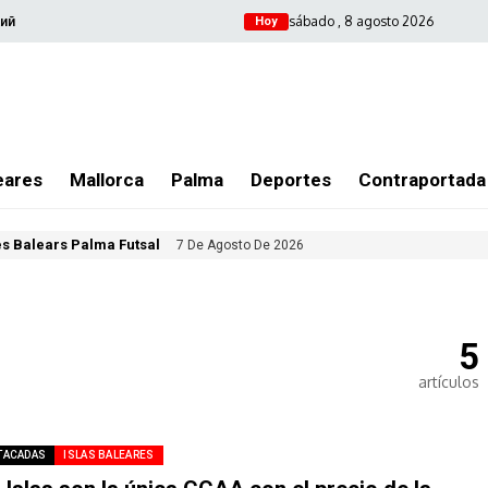
sábado , 8 agosto 2026
ий
Hoy
eares
Mallorca
Palma
Deportes
Contraportada
les Balears Palma Futsal
7 De Agosto De 2026
5
artículos
TACADAS
ISLAS BALEARES