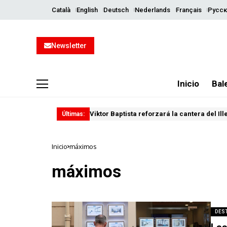
Català
English
Deutsch
Nederlands
Français
Русск
Newsletter
Inicio
Bal
Viktor Baptista reforzará la cantera del Il
Últimas:
Inicio
máximos
máximos
DES