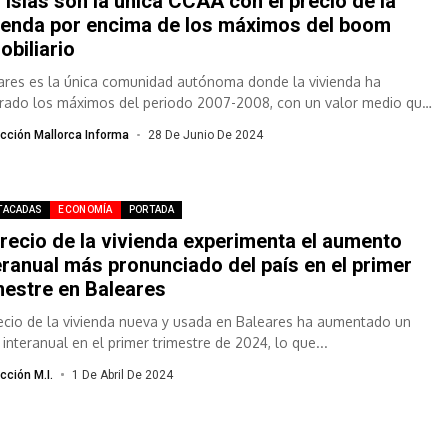
 Islas son la única CCAA con el precio de la
ienda por encima de los máximos del boom
obiliario
ares es la única comunidad autónoma donde la vivienda ha
rado los máximos del periodo 2007-2008, con un valor medio que
un...
cción Mallorca Informa
28 De Junio De 2024
TACADAS
ECONOMÍA
PORTADA
precio de la vivienda experimenta el aumento
eranual más pronunciado del país en el primer
mestre en Baleares
recio de la vivienda nueva y usada en Baleares ha aumentado un
interanual en el primer trimestre de 2024, lo que...
cción M.I.
1 De Abril De 2024