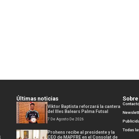
Últimas noticias
Sobre
Contact
Viktor Baptista reforzará la cantera
del Illes Balears Palma Futsal
Newslett
7 De Agosto De 2026
Publicid
Todas la
Prohens recibe al presidente y la
l
CEO de MAPFRE en el Consolat de