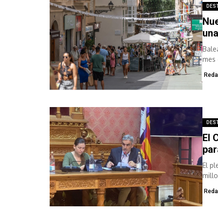
DES
Nue
una
Bale
mes 
mes.
Reda
DES
El 
par
El p
millo
Reda