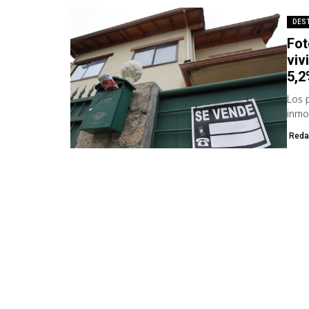
DES
Fot
viv
5,2
Los 
inmo
Reda