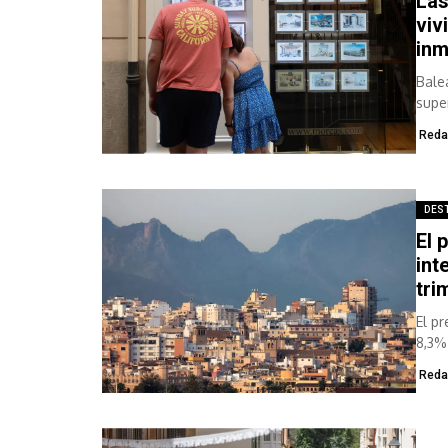
Las
viv
inm
Bale
supe
está 
Reda
DES
El 
int
tri
El p
8,3% 
Reda