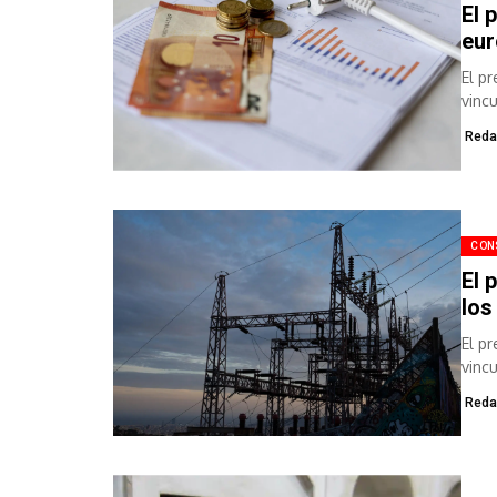
El 
eu
El p
vinc
respe
Reda
CON
El 
los
El p
vinc
euros
Reda