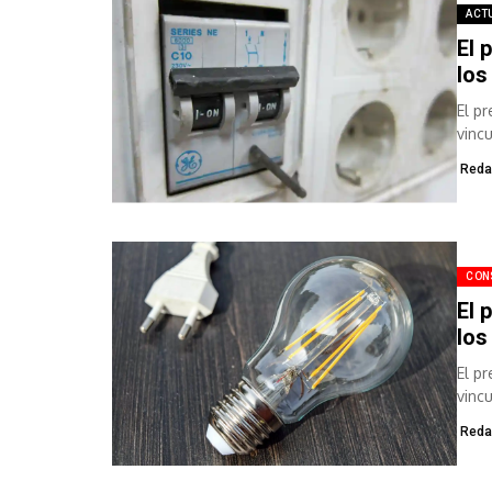
ACT
El 
los
El p
vinc
euros
Reda
CON
El 
los
El p
vinc
euros
Reda