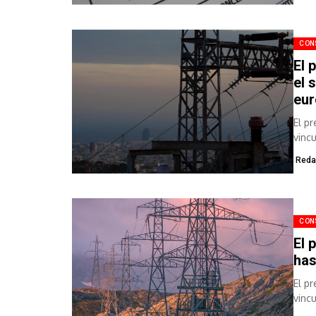
CON
El 
el 
eu
El p
vinc
euros
Reda
CON
El 
has
El p
vinc
euros