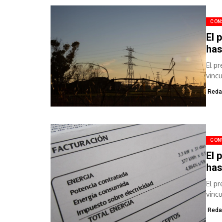
CON
El 
has
El p
vinc
hasta
Reda
CON
El 
has
El p
vinc
hasta
Reda