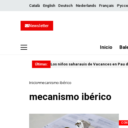
Català
English
Deutsch
Nederlands
Français
Русск
Newsletter
Inicio
Bal
Los niños saharauis de Vacances en Pau d
Últimas:
Inicio
mecanismo ibérico
mecanismo ibérico
CON