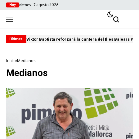
viernes , 7 agosto 2026
Hoy
Viktor Baptista reforzará la cantera del Illes Balears Pal
Pro
Últimas:
Inicio
Medianos
Medianos