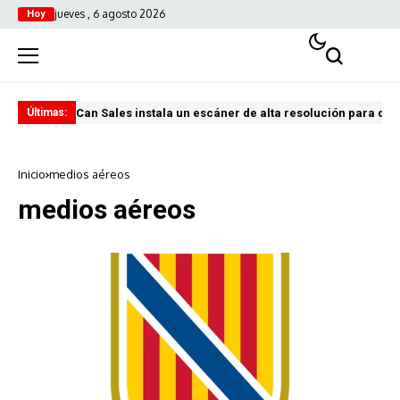
jueves , 6 agosto 2026
Hoy
Can Sales instala un escáner de alta resolución para digi
El 
Últimas:
Inicio
medios aéreos
medios aéreos